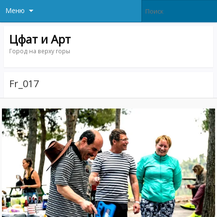
Меню
Цфат и Арт
Город на верху горы
Fr_017