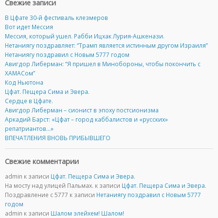
Свежие записи
В Цфате 30-й фестиваль клезмеров
Вот идет Мессия
Мессия, который ушел. Рабби Ицхак Лурия-Ашкенази.
Нетаниягу поздравляет: “Трамп является истинным другом Израиля”
Нетаниягу поздравил с Новым 5777 годом
Авигдор Либерман: “Я пришел в Минобороны, чтобы покончить с
ХАМАСом”
Код Ньютона
Цфат. Пещера Сима и Эвера.
Cердце в Цфате.
Авигдор Либерман – сионист в эпоху постсионизма
Аркадий Барст: «Цфат – город каббалистов и «русских»
репатриантов…»
ВПЕЧАТЛЕНИЯ ВНОВЬ ПРИБЫВШЕГО
Свежие комментарии
admin
к записи
Цфат. Пещера Сима и Эвера.
На мосту над улицей Пальмах.
к записи
Цфат. Пещера Сима и Эвера.
Поздравление с 5777
к записи
Нетаниягу поздравил с Новым 5777
годом
admin
к записи
Шалом элейхем! Шалом!