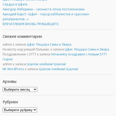
Cердце в Цфате.
Авигдор Либерман – сионист в эпоху постсионизма
Аркадий Барст: «Цфат – город каббалистов и «русских»
репатриантов…»
ВПЕЧАТЛЕНИЯ ВНОВЬ ПРИБЫВШЕГО
Свежие комментарии
admin
к записи
Цфат. Пещера Сима и Эвера.
На мосту над улицей Пальмах.
к записи
Цфат. Пещера Сима и Эвера.
Поздравление с 5777
к записи
Нетаниягу поздравил с Новым 5777
годом
admin
к записи
Шалом элейхем! Шалом!
Mr WordPress
к записи
Шалом элейхем! Шалом!
Архивы
Архивы
Рубрики
Рубрики