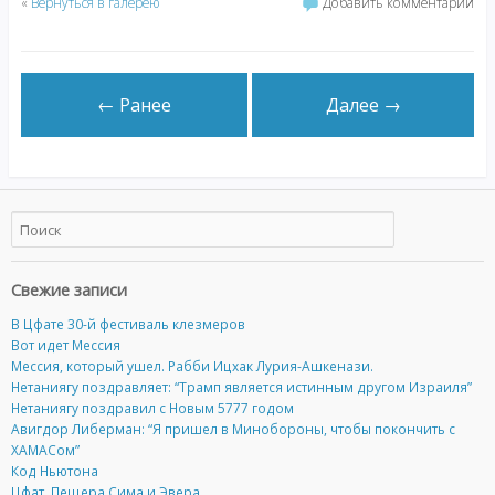
«
Вернуться в галерею
Добавить комментарий
← Ранее
Далее →
Свежие записи
В Цфате 30-й фестиваль клезмеров
Вот идет Мессия
Мессия, который ушел. Рабби Ицхак Лурия-Ашкенази.
Нетаниягу поздравляет: “Трамп является истинным другом Израиля”
Нетаниягу поздравил с Новым 5777 годом
Авигдор Либерман: “Я пришел в Минобороны, чтобы покончить с
ХАМАСом”
Код Ньютона
Цфат. Пещера Сима и Эвера.