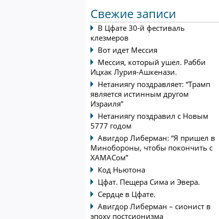
Свежие записи
В Цфате 30-й фестиваль
клезмеров
Вот идет Мессия
Мессия, который ушел. Рабби
Ицхак Лурия-Ашкенази.
Нетаниягу поздравляет: “Трамп
является истинным другом
Израиля”
Нетаниягу поздравил с Новым
5777 годом
Авигдор Либерман: “Я пришел в
Минобороны, чтобы покончить с
ХАМАСом”
Код Ньютона
Цфат. Пещера Сима и Эвера.
Cердце в Цфате.
Авигдор Либерман – сионист в
эпоху постсионизма