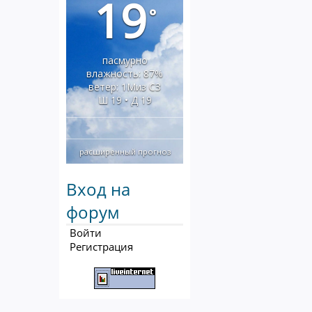
19
°
пасмурно
влажность: 87%
ветер: 1Миз СЗ
Ш 19 • Д 19
расширенный прогноз
Вход на
форум
Войти
Регистрация